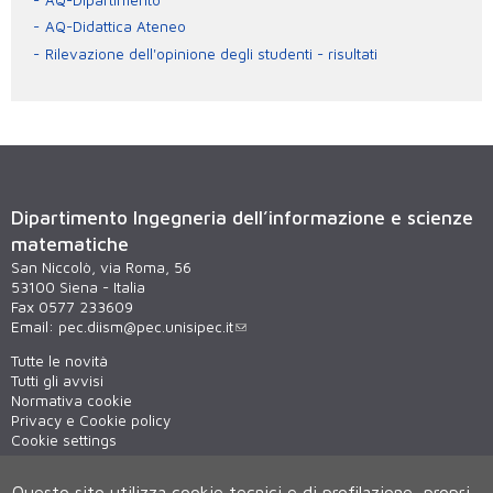
AQ-Didattica Ateneo
Rilevazione dell'opinione degli studenti - risultati
Dipartimento Ingegneria dell’informazione e scienze
matematiche
San Niccolò, via Roma, 56
53100 Siena - Italia
Fax 0577 233609
Email:
pec.diism@pec.unisipec.it
Tutte le novità
Tutti gli avvisi
Normativa cookie
Privacy e Cookie policy
Cookie settings
Materiali informativi
Virtual tour
Questo sito utilizza cookie tecnici e di profilazione, propri