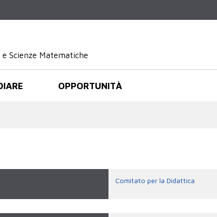
Salta al
contenuto
principale
e e Scienze Matematiche
DIARE
OPPORTUNITÀ
Comitato per la Didattica