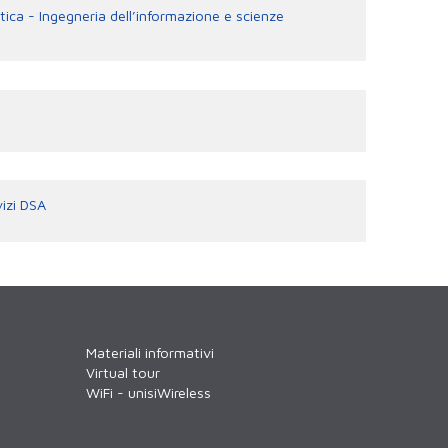
ttica - Ingegneria dell’informazione e scienze
vizi DSA
Materiali informativi
Virtual tour
WiFi - unisiWireless